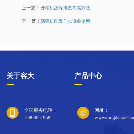
上一篇：
开松机故障排查简易方法
下一篇：
清弹机配套什么设备使用
关于容大
产品中心
全国服务电话：
网址：
15863651958
www.rongdajixie.c