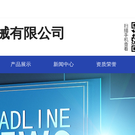
械有限公司
产品展示
新闻中心
资质荣誉