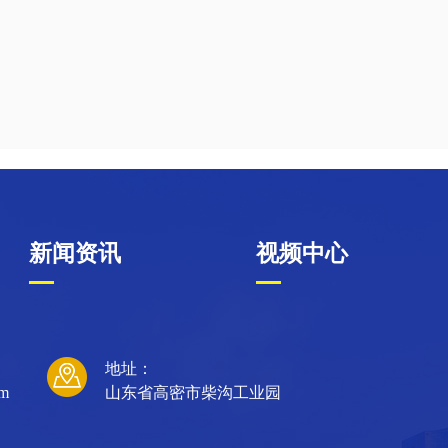
新闻资讯
视频中心
地址：
om
山东省高密市柴沟工业园