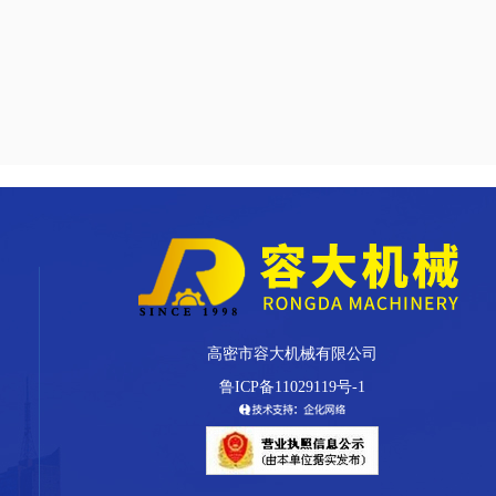
高密市容大机械有限公司
鲁ICP备11029119号-1