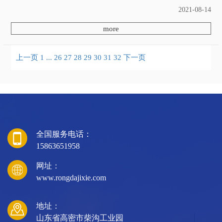
弓弦松解。随着纺织工业的不断发展，对原
2021-08-14
料的需求量越来越大，生产过程中需要开松
的原料也开始增加，所以越来越多的用户都
more
会选择...
上一页
1
...
26
27
28
29
30
31
32
下一页
全国服务电话：
15863651958
网址：
www.rongdajixie.com
地址：
山东省高密市柴沟工业园