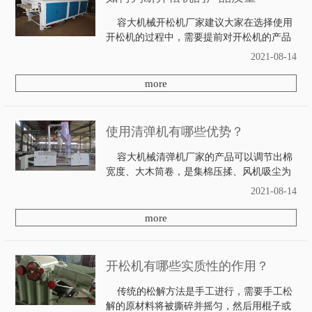
容大机械开松机厂家建议大家在选择使用
开松机的过程中，需要提前对开松机的产品
质量进行正确的检查和判断，这有利于更好
2021-08-14
的选择使用时间比较长的开松机产品。开松
机的产品质量会对作业效率产生直接的影
more
响。那么...
使用清弹机有哪些优势？
容大机械清弹机厂家的产品可以调节出棉
宽度、大木筒卷，是集棉压揉、风机吸尘为
一体的棉胎加工的专用机械。清弹机适用于
2021-08-14
各种皮棉、旧棉被胎、短化纤等物品的清
弹。你知道使用清弹机都有哪些优势
more
吗？ 清弹机...
开松机有哪些实质性的作用？
传统的松解方法是手工进行，需要手工松
解的原材料将被撕碎并摇匀，然后用棍子或