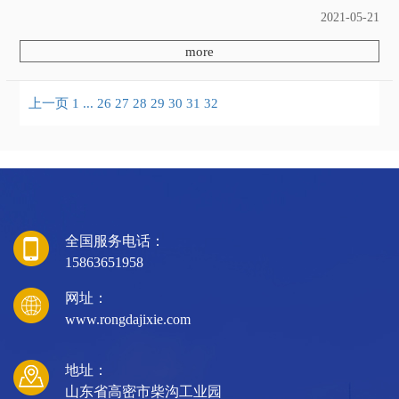
工作辊和送棉辊(两对带螺纹的粗轴辊)送到
2021-05-21
刺辊。容大机械弹花机厂家为大家介绍，由
于弹花机的滚筒转动，棉花层在给棉滚筒的
more
夹持...
上一页
1
...
26
27
28
29
30
31
32
全国服务电话：
15863651958
网址：
www.rongdajixie.com
地址：
山东省高密市柴沟工业园