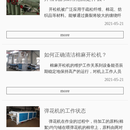
开松机被广泛应用于疏松纤维、棉花、纺
织品等材料。能够通过撕裂将较大的缠绕纤
维松散成小块或小束，同时，在释放过程中
2021-05-21
会涉及混合和杂质去除。下面由容大机
械。 开松机由一对进料辊或一个进料辊和
more
一个松木...
如何正确清洁棉麻开松机？
棉麻开松机的维护工作关系到设备能否辰
期稳定地保持高产的运行，对机上工作人员
应加强管理，统一操作法，把维护工作纳入
2021-05-21
正常的生产管理轨道。下面由容大机
械 1、打开棉麻开松机压力表外面的防护
more
罩，拉开控...
弹花机的工作状态
弹花机在作业的过程中，待加工的原料(棉
絮)均匀铺在喂弹花机的棉帘上，原料由两对